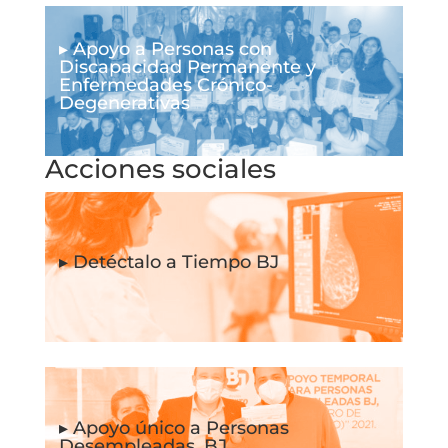
▸ Apoyo a Personas con
Discapacidad Permanente y
Enfermedades Crónico-
Degenerativas
Acciones sociales
▸ Detéctalo a Tiempo BJ
▸ Apoyo único a Personas
Desempleadas, BJ