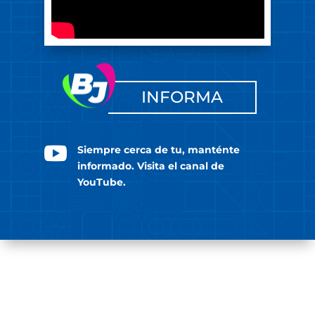
INFORMA

Siempre cerca de tu, manténte
informado. Visita el canal de
YouTube.