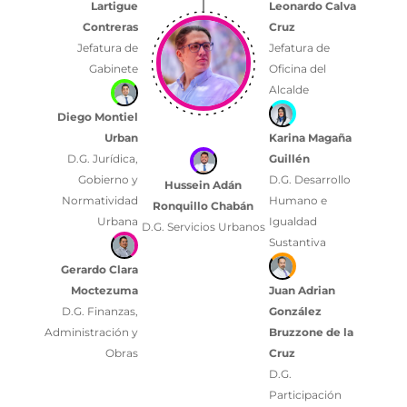
Lartigue
Leonardo Calva
Contreras
Cruz
Jefatura de
Jefatura de
Gabinete
Oficina del
Alcalde
Diego Montiel
Urban
Karina Magaña
D.G. Jurídica,
Guillén
Gobierno y
D.G. Desarrollo
Hussein Adán
Normatividad
Humano e
Ronquillo Chabán
Urbana
Igualdad
D.G. Servicios Urbanos
Sustantiva
Gerardo Clara
Moctezuma
Juan Adrian
D.G. Finanzas,
González
Administración y
Bruzzone de la
Obras
Cruz
D.G.
Participación