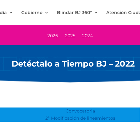
ldía
Gobierno
Blindar BJ 360°
Atención Ciu
2026
2025
2024
Detéctalo a Tiempo BJ – 2022
Convocatoria
2ª Modificación de lineamientos