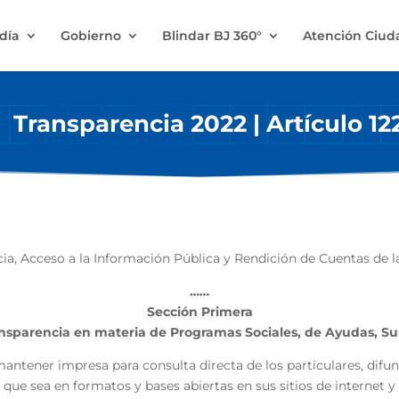
ldía
Gobierno
Blindar BJ 360°
Atención Ciu
Transparencia 2022 | Artículo 12
ia, Acceso a la Información Pública y Rendición de Cuentas de 
……
Sección Primera
nsparencia en materia de Programas Sociales, de Ayudas, Su
antener impresa para consulta directa de los particulares, difun
que sea en formatos y bases abiertas en sus sitios de internet y