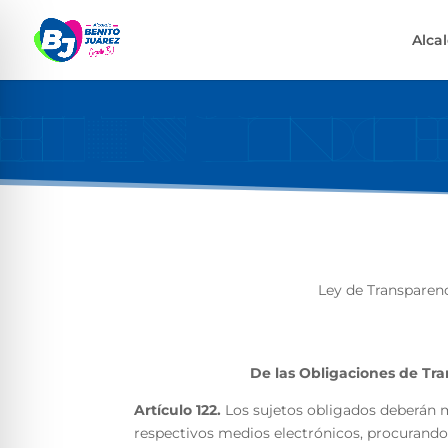
Alca
Ley de Transparenc
De las Obligaciones de Tra
Artículo 122.
Los sujetos obligados deberán m
respectivos medios electrónicos, procurando 