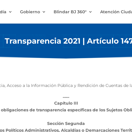
ldía
Gobierno
Blindar BJ 360°
Atención Ciu
Transparencia 2021 | Artículo 14
ia, Acceso a la Información Pública y Rendición de Cuentas de 
……
Capítulo III
 obligaciones de transparencia específicas de los Sujetos Ob
Sección Segunda
s Políticos Administrativos, Alcaldías o Demarcaciones Territ