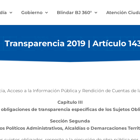
ldía
Gobierno
Blindar BJ 360°
Atención Ciu
Transparencia 2019 | Artículo 14
ia, Acceso a la Información Pública y Rendición de Cuentas de 
Capítulo III
 obligaciones de transparencia específicas de los Sujetos Ob
Sección Segunda
s Políticos Administrativos, Alcaldías o Demarcaciones Territ
s sujetos obligados, respecto a la ejecución de obra pública por i