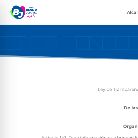
Alca
Ley de Transparenc
De las
Órgano
Artículo 143. Toda información que brinden lo