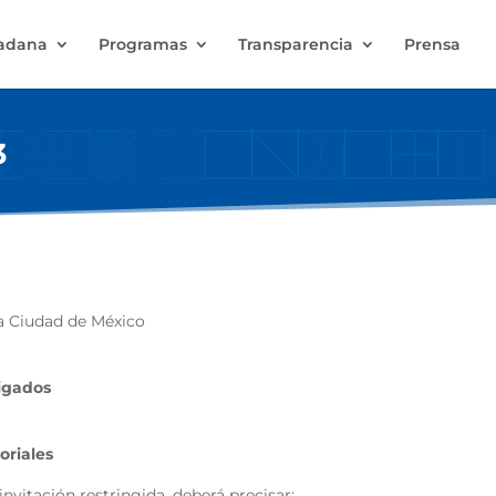
dadana
Programas
Transparencia
Prensa
3
la Ciudad de México
ligados
oriales
nvitación restringida, deberá precisar: