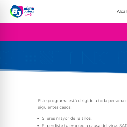
Alca
Este programa está dirigido a toda persona r
siguientes casos:
Si eres mayor de 18 años.
Si perdiste tu empleo a causa del virus S