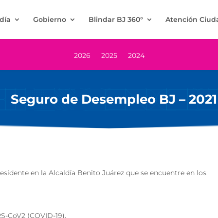
ldía
Gobierno
Blindar BJ 360°
Atención Ciu
2026
2025
2024
Seguro de Desempleo BJ – 2021
esidente en la Alcaldía Benito Juárez que se encuentre en los
ARS-CoV2 (COVID-19).