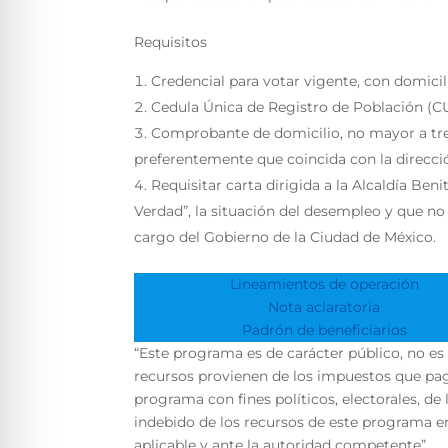
Requisitos
Credencial para votar vigente, con domicil
Cedula Única de Registro de Población (CUR
Comprobante de domicilio, no mayor a tres
preferentemente que coincida con la direcció
Requisitar carta dirigida a la Alcaldía Beni
Verdad”, la situación del desempleo y que n
cargo del Gobierno de la Ciudad de México.
Lineamientos de operación
Nota aclaratoria
Padrón de beneficiarios
“Este programa es de carácter público, no es
recursos provienen de los impuestos que pag
programa con fines políticos, electorales, de
indebido de los recursos de este programa en
aplicable y ante la autoridad competente”.