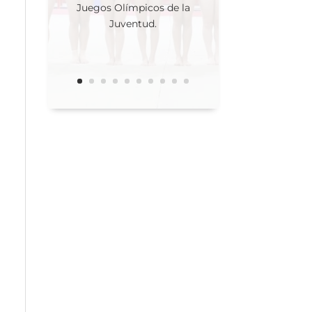
selectivo nacional donde
se eligió a las tres atletas
que competirán en los
Juegos Olímpicos de la
Juventud.