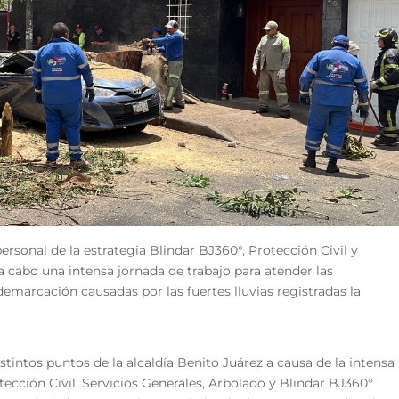
ersonal de la estrategia Blindar BJ360°, Protección Civil y
a cabo una intensa jornada de trabajo para atender las
emarcación causadas por las fuertes lluvias registradas la
tintos puntos de la alcaldía Benito Juárez a causa de la intensa
otección Civil, Servicios Generales, Arbolado y Blindar BJ360°