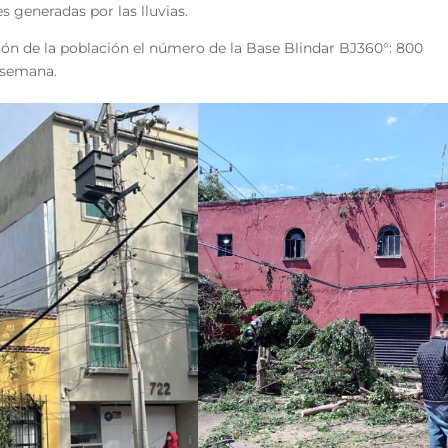
s generadas por las lluvias.
ión de la población el número de la Base Blindar BJ360°: 800
a semana.