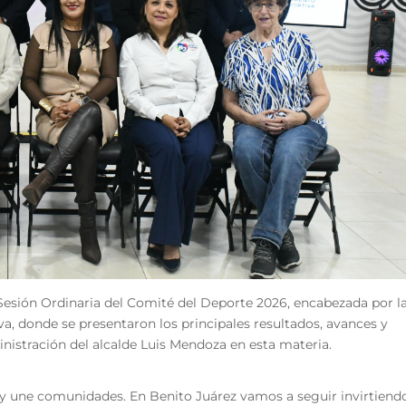
 Sesión Ordinaria del Comité del Deporte 2026, encabezada por l
 donde se presentaron los principales resultados, avances y
nistración del alcalde Luis Mendoza en esta materia.
 y une comunidades. En Benito Juárez vamos a seguir invirtiend