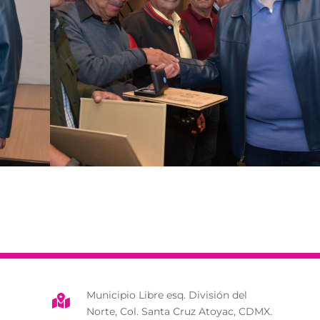
Municipio Libre esq. División del

Norte, Col. Santa Cruz Atoyac, CDMX.