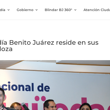
ldía
Gobierno
Blindar BJ 360°
Atención Ciu
día Benito Juárez reside en sus
doza