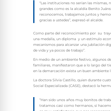
“Las instituciones no serían las mismas, n
grandes como es la alcaldía Benito Juáre
reconocemos, trabajamos juntos y hemos l
gracias a ustedes”, expresó el alcalde.
Como parte del reconocimiento por su trayec
una medalla, un diploma y un estímulo econ
mecanismos para alcanzar una jubilación d
de vida y ya pocos de trabajo”.
En medio de un ambiente festivo, algunos d
familiares, manifestaron que a lo largo del 
en la demarcación exista un buen ambiente l
La doctora Silvia Castillo, quien durante cua
Social Especializada (CASE), destacó la herm
“Han sido unos años muy bonitos de trab
tratamos casi como hermanos, sí hacemos 