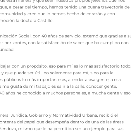
de esta manera y que sean nuestros propios jefes los que nos
que, a pesar del tiempo, hemos tenido una buena trayectoria de
 comunidad y creo que lo hemos hecho de corazón y con
moción la doctora Castillo.
icación Social, con 40 años de servicio, externó que gracias a s
ar horizontes, con la satisfacción de saber que ha cumplido con
munidad.
bajar con un propósito, eso para mí es lo más satisfactorio todo
 y que puede ser útil, no solamente para mí, sino para la
s públicos lo más importante es, atender a esa gente, a esa
me gusta de mi trabajo es salir a la calle, conocer gente,
n 40 años he conocido a muchos personajes, a mucha gente y eso
eneral Jurídica, Gobierno y Normatividad Urbana, recibió el
contenta del papel que desempeña dentro de una de las áreas
Mendoza, mismo que le ha permitido ser un ejemplo para sus