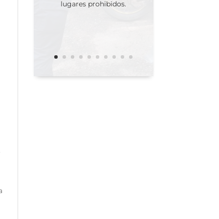
lugares prohibidos.
,
a