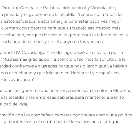
 Director General de Participación Vecinal y Vinculación,
a privada y el gobierno de la alcaldía. “reconozco a todas las
a estos esfuerzos, a esta sinergia para estar cada vez mejor
ue cuentan con nosotros para que su trabajo sea mucho más
 velocidad, porque de verdad la gente nota la diferencia en su
in cada uno de ustedes y sin el apoyo de los vecinos”.
Narvarte IV, Covadonga Prendes agradeció a la alcaldía por la
“Muchísimas gracias por la atención. hicimos la solicitud a la
a verdad confiamos en ustedes porque nos dijeron que ya habían
nos escucharan y que iniciaran en Narvarte I y después en
vamos avanzando”.
ia que la siguiente zona de intervención será la colonia Moderna
e la alcaldía y las empresas cableras para mantener a Benito
lidad de vida.
aboración con las compañías cableras continuará como una polític
nal y manteniendo el rumbo bajo el lema que nos distingue: