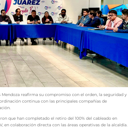
uis Mendoza reafirma su compromiso con el orden, la seguridad y
ordinación continua con las principales compañías de
ación.
maron que han completado el retiro del 100% del cableado en
V, en colaboración directa con las áreas operativas de la alcaldía.