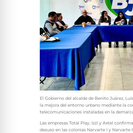
El Gobierno del alcalde de Benito Juárez, L
la mejora del entorno urbano mediante la co
telecomunicaciones instaladas en la demarc
Las empresas Total Play, Izzi y Axtel confir
desuso en las colonias Narvarte I y Narvarte I