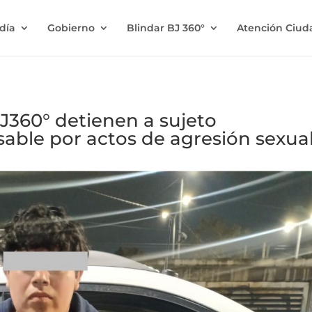
ldía
Gobierno
Blindar BJ 360°
Atención Ciu
J360° detienen a sujeto
ble por actos de agresión sexua