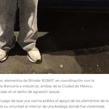
no, elementos de Blindar BJ360°, en coordinación con la
ía Bancaria e Industrial, ambas de la Ciudad de México,
do en el delito de agresión sexual.
 luego de que una vecina pidiera el apoyo de los elementos de la
ntra su voluntad al interior de una bodega donde fue violentada