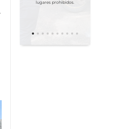
lugares prohibidos.
,