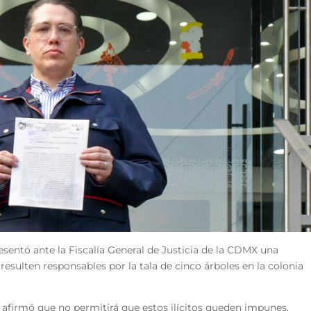
esentó ante la Fiscalía General de Justicia de la CDMX una
esulten responsables por la tala de cinco árboles en la colonia
 afirmó que no permitirá que estos ilícitos queden impunes.