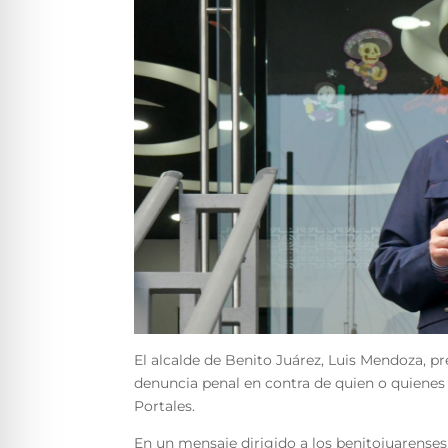
El alcalde de Benito Juárez, Luis Mendoza, pr
denuncia penal en contra de quien o quienes r
Portales.
En un mensaje dirigido a los benitojuarenses