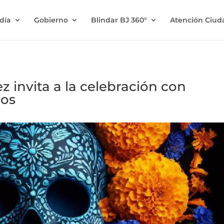
ldía
Gobierno
Blindar BJ 360°
Atención Ciu
z invita a la celebración con
tos