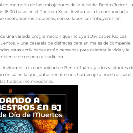
al en memoria de los trabajadores de la Alcaldía Benito Juárez, l
 las 18:00 horas en el Panteón Xoco. Invitamos a la comunidad a
 que recordaremos a quienes, con su labor, contribuyeron en
ar de una variada programación que incluye actividades lúdicas,
 cuentos, y una pasarela de disfraces para animales de compañía,
Todas estas actividades están pensadas para celebrar la vida y la
biente de respeto y tradición.
o. Invitamos a la comunidad de Benito Juárez y a los visitantes d
ión única en la que juntos rendiremos homenaje a nuestros seres
 las tradiciones mexicanas.