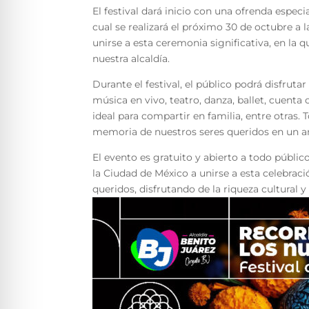
El festival dará inicio con una ofrenda especi
cual se realizará el próximo 30 de octubre a
unirse a esta ceremonia significativa, en la
nuestra alcaldía.
Durante el festival, el público podrá disfrut
música en vivo, teatro, danza, ballet, cuenta
ideal para compartir en familia, entre otras. 
memoria de nuestros seres queridos en un am
El evento es gratuito y abierto a todo públic
la Ciudad de México a unirse a esta celebrac
queridos, disfrutando de la riqueza cultural y