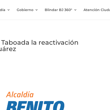
ldía
Gobierno
Blindar BJ 360°
Atención Ciu
 Taboada la reactivación
uárez