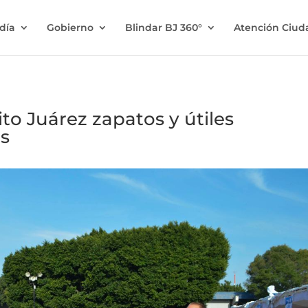
ldía
Gobierno
Blindar BJ 360°
Atención Ciu
to Juárez zapatos y útiles
os