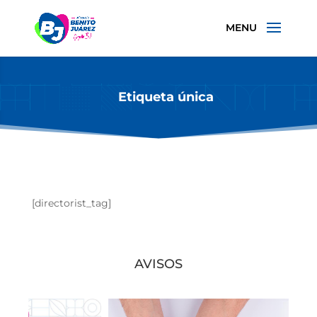
Etiqueta única
[directorist_tag]
AVISOS