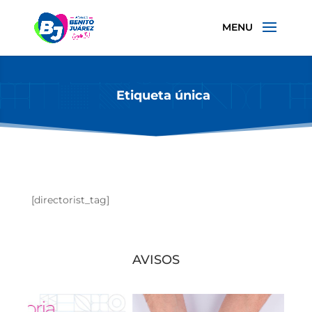
Etiqueta única
[directorist_tag]
AVISOS