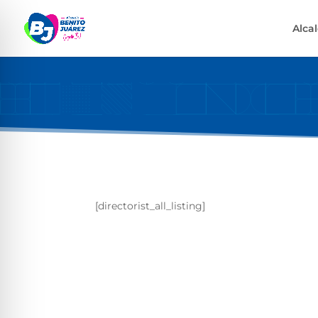
Alca
[directorist_all_listing]