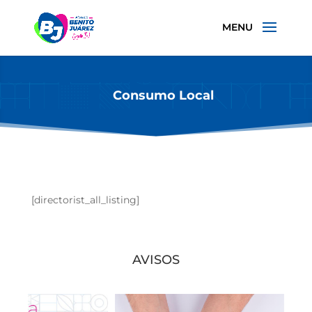
Consumo Local
[directorist_all_listing]
AVISOS